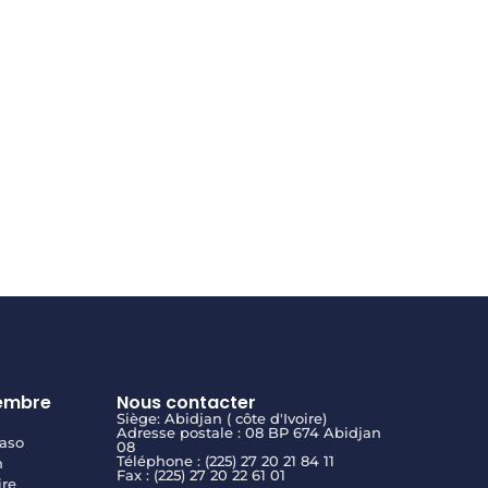
embre
Nous contacter
Siège: Abidjan ( côte d'Ivoire)
Adresse postale : 08 BP 674 Abidjan
aso
08
Téléphone : (225) 27 20 21 84 11
n
Fax : (225) 27 20 22 61 01
ire