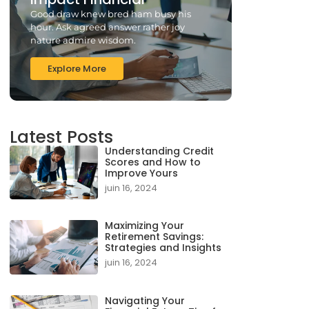
Good draw knew bred ham busy his
hour. Ask agreed answer rather joy
nature admire wisdom.
Explore More
Latest Posts
Understanding Credit
Scores and How to
Improve Yours
juin 16, 2024
Maximizing Your
Retirement Savings:
Strategies and Insights
juin 16, 2024
Navigating Your