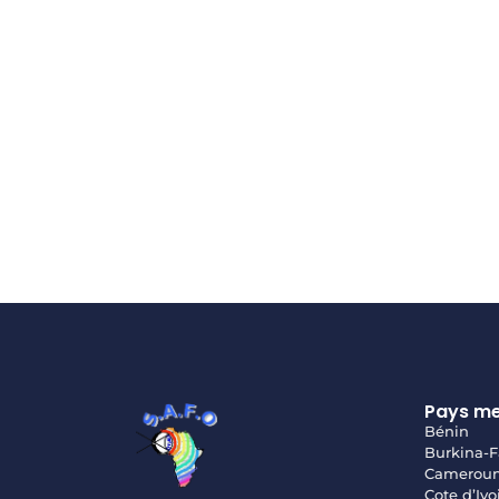
Pays m
Bénin
Burkina-F
Camerou
Cote d’Ivo