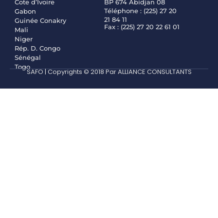
Cote d’Ivoire
BP 674 Abidjan 08
Téléphone : (225) 27 20
Gabon
21 84 11
Guinée Conakry
Fax : (225) 27 20 22 61 01
Mali
Niger
Rép. D. Congo
Sénégal
Togo
SAFO | Copyrights © 2018 Par ALLIANCE CONSULTANTS