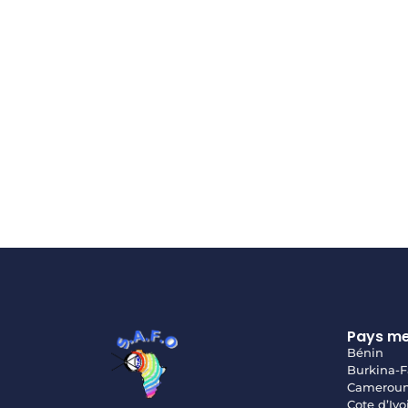
Pays m
Bénin
Burkina-F
Camerou
Cote d’Ivo