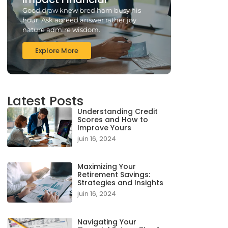
Good draw knew bred ham busy his
hour. Ask agreed answer rather joy
nature admire wisdom.
Explore More
Latest Posts
Understanding Credit
Scores and How to
Improve Yours
juin 16, 2024
Maximizing Your
Retirement Savings:
Strategies and Insights
juin 16, 2024
Navigating Your