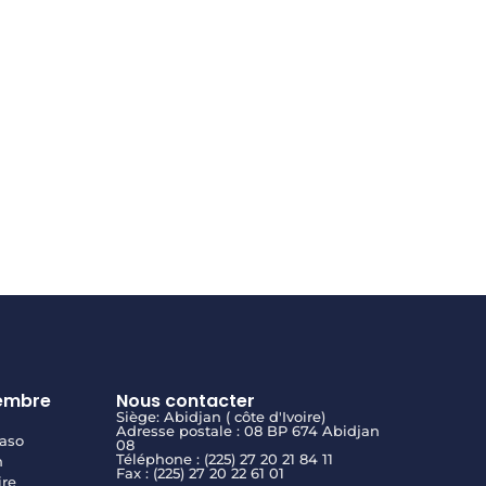
embre
Nous contacter
Siège: Abidjan ( côte d'Ivoire)
Adresse postale : 08 BP 674 Abidjan
aso
08
Téléphone : (225) 27 20 21 84 11
n
Fax : (225) 27 20 22 61 01
ire