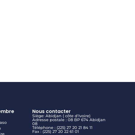
embre
Nous contacter
Siège: Abidjan ( côte d'Ivoire)
Adresse postale : 08 BP 674 Abidjan
aso
08
Téléphone : (225) 27 20 21 84 11
n
Fax : (225) 27 20 22 61 01
ire