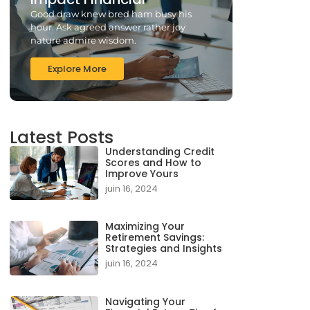
Good draw knew bred ham busy his
hour. Ask agreed answer rather joy
nature admire wisdom.
Explore More
Latest Posts
Understanding Credit
Scores and How to
Improve Yours
juin 16, 2024
Maximizing Your
Retirement Savings:
Strategies and Insights
juin 16, 2024
Navigating Your