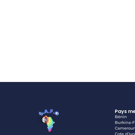
Pays m
Bénin
Burkina-F
Camerou
Cote d’Ivo