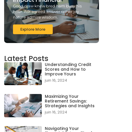
Good draw knew bred ham busy his
hour. Ask agreed answer rather joy
nature admire wisdom.
Explore More
Latest Posts
Understanding Credit
Scores and How to
Improve Yours
juin 16, 2024
Maximizing Your
Retirement Savings:
Strategies and Insights
juin 16, 2024
Navigating Your