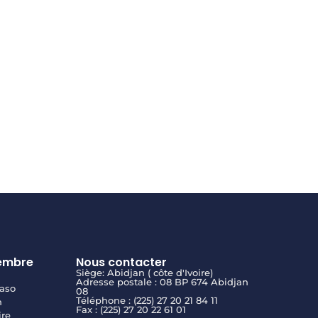
embre
Nous contacter
Siège: Abidjan ( côte d'Ivoire)
Adresse postale : 08 BP 674 Abidjan
aso
08
Téléphone : (225) 27 20 21 84 11
n
Fax : (225) 27 20 22 61 01
ire