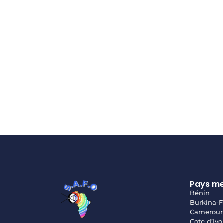
Pays m
Bénin
Burkina-F
Camerou
Cote d’Ivo