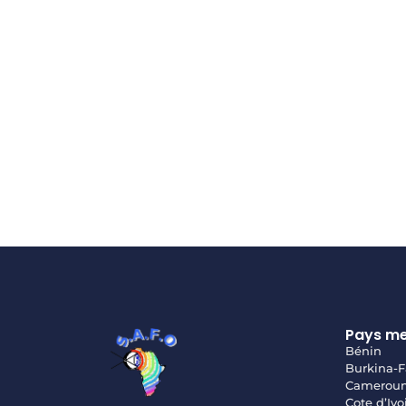
Pays m
Bénin
Burkina-F
Camerou
Cote d’Ivo