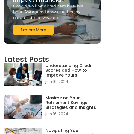
Good draw knew bred ham busy his
hour. Ask agreed answer rather joy
nature admire wisdom.
Explore More
Latest Posts
Understanding Credit
Scores and How to
Improve Yours
juin 16, 2024
Maximizing Your
Retirement Savings:
Strategies and Insights
juin 16, 2024
Navigating Your