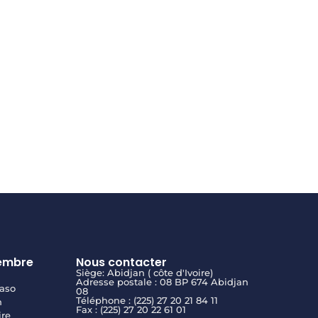
embre
Nous contacter
Siège: Abidjan ( côte d'Ivoire)
Adresse postale : 08 BP 674 Abidjan
aso
08
Téléphone : (225) 27 20 21 84 11
n
Fax : (225) 27 20 22 61 01
ire