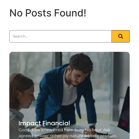
No Posts Found!
Impact Financial
Good draw knew bred ham busy his hour. Ask
agreed answer rather joy nature admire wisdom.