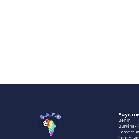
Pays m
Bénin
Burkina-F
Camerou
Cote d’Ivo