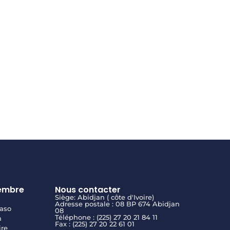
embre
Nous contacter
Siège: Abidjan ( côte d'Ivoire)
Adresse postale : 08 BP 674 Abidjan
aso
08
Téléphone : (225) 27 20 21 84 11
n
Fax : (225) 27 20 22 61 01
ire