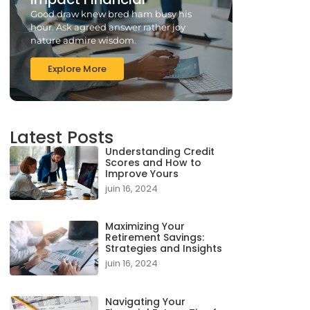
Good draw knew bred ham busy his
hour. Ask agreed answer rather joy
nature admire wisdom.
Explore More
Latest Posts
Understanding Credit
Scores and How to
Improve Yours
juin 16, 2024
Maximizing Your
Retirement Savings:
Strategies and Insights
juin 16, 2024
Navigating Your