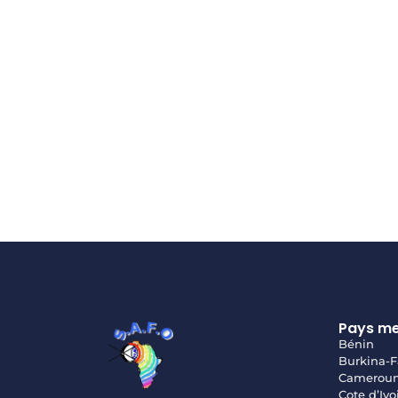
Pays m
Bénin
Burkina-F
Camerou
Cote d’Ivo