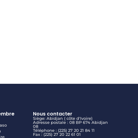
embre
Nous contacter
Siège: Abidjan ( côte d'Ivoire)
Adresse postale : 08 BP 674 Abidjan
aso
08
Téléphone : (225) 27 20 21 84 11
n
Fax : (225) 27 20 22 61 01
ire