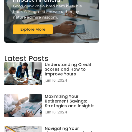
Good draw knew bred ham busy his
hour. Ask agreed answer rather joy
nature admire wisdom.
Explore More
Latest Posts
Understanding Credit
Scores and How to
Improve Yours
juin 16, 2024
Maximizing Your
Retirement Savings:
Strategies and Insights
juin 16, 2024
Navigating Your