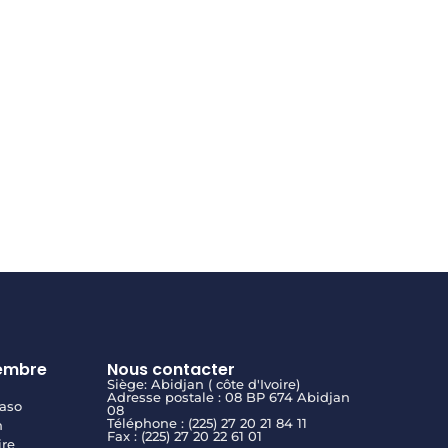
embre
Nous contacter
Siège: Abidjan ( côte d'Ivoire)
Adresse postale : 08 BP 674 Abidjan
aso
08
Téléphone : (225) 27 20 21 84 11
n
Fax : (225) 27 20 22 61 01
ire