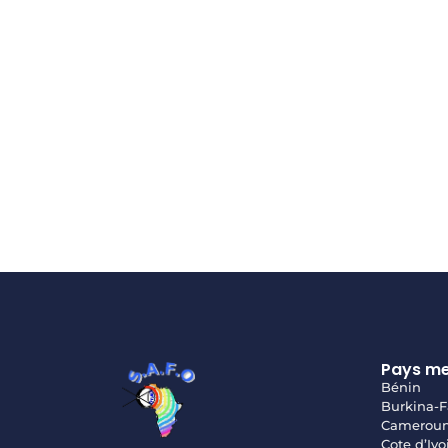
Pays m
Bénin
Burkina-F
Camerou
Cote d’Ivo