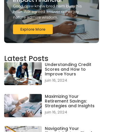
Good draw knew bred ham busy his
hour. Ask agreed answer rather joy
nature admire wisdom.
Explore More
Latest Posts
Understanding Credit
Scores and How to
Improve Yours
juin 16, 2024
Maximizing Your
Retirement Savings:
Strategies and Insights
juin 16, 2024
Navigating Your