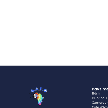
Pays m
Bénin
Burkina-F
Camerou
Cote d’Ivo