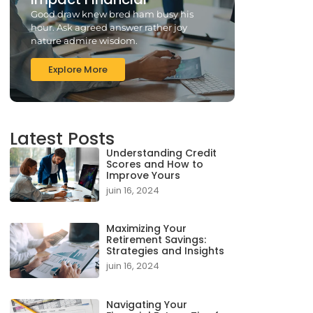
Good draw knew bred ham busy his
hour. Ask agreed answer rather joy
nature admire wisdom.
Explore More
Latest Posts
Understanding Credit
Scores and How to
Improve Yours
juin 16, 2024
Maximizing Your
Retirement Savings:
Strategies and Insights
juin 16, 2024
Navigating Your