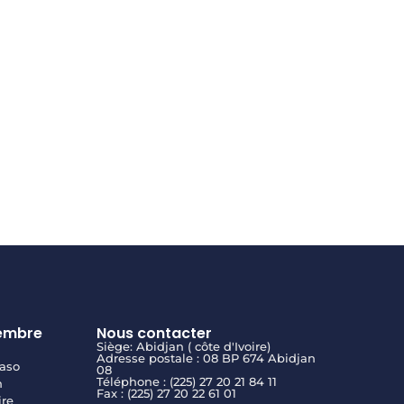
embre
Nous contacter
Siège: Abidjan ( côte d'Ivoire)
Adresse postale : 08 BP 674 Abidjan
aso
08
Téléphone : (225) 27 20 21 84 11
n
Fax : (225) 27 20 22 61 01
ire