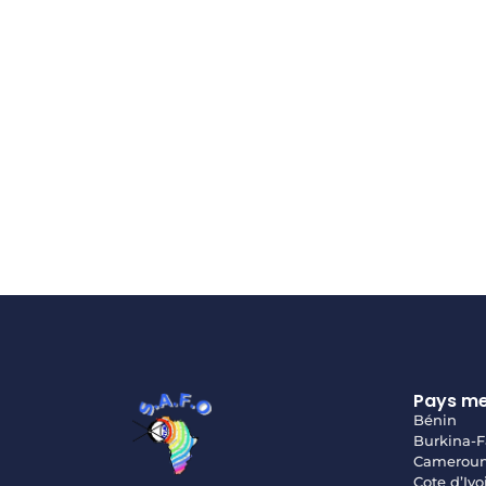
Pays m
Bénin
Burkina-F
Camerou
Cote d’Ivo