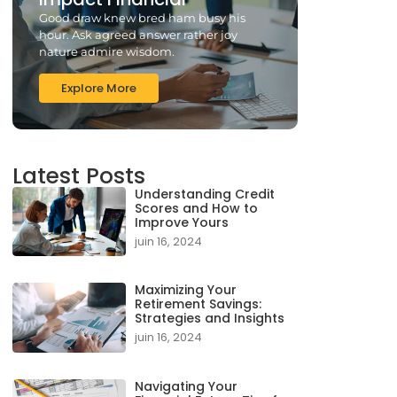
Good draw knew bred ham busy his
hour. Ask agreed answer rather joy
nature admire wisdom.
Explore More
Latest Posts
Understanding Credit
Scores and How to
Improve Yours
juin 16, 2024
Maximizing Your
Retirement Savings:
Strategies and Insights
juin 16, 2024
Navigating Your