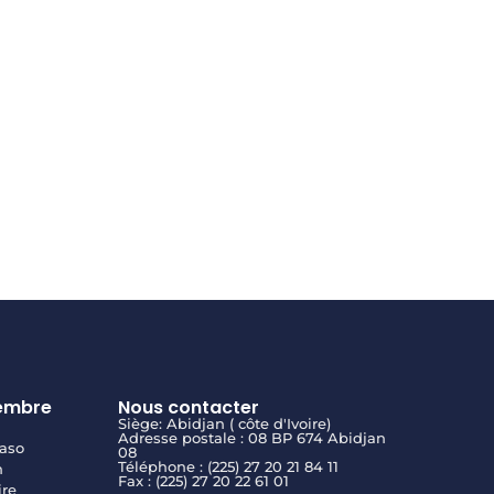
embre
Nous contacter
Siège: Abidjan ( côte d'Ivoire)
Adresse postale : 08 BP 674 Abidjan
aso
08
Téléphone : (225) 27 20 21 84 11
n
Fax : (225) 27 20 22 61 01
ire