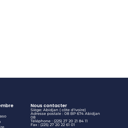
embre
Nous contacter
Siège: Abidjan ( côte d'Ivoire)
Adresse postale : 08 BP 674 Abidjan
aso
08
Téléphone : (225) 27 20 21 84 11
n
Fax : (225) 27 20 22 61 01
ire