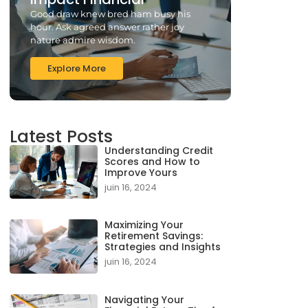
Good draw knew bred ham busy his
hour. Ask agreed answer rather joy
nature admire wisdom.
Explore More
Latest Posts
Understanding Credit
Scores and How to
Improve Yours
juin 16, 2024
Maximizing Your
Retirement Savings:
Strategies and Insights
juin 16, 2024
Navigating Your