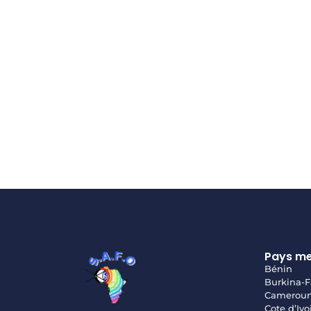
Pays m
Bénin
Burkina-F
Camerou
Cote d’Ivo