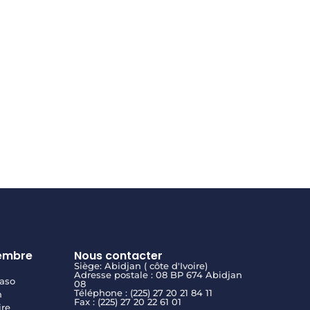
embre
Nous contacter
Siège: Abidjan ( côte d'Ivoire)
Adresse postale : 08 BP 674 Abidjan
aso
08
Téléphone : (225) 27 20 21 84 11
n
Fax : (225) 27 20 22 61 01
ire