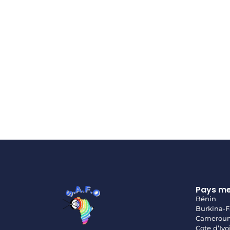
Pays m
Bénin
Burkina-F
Camerou
Cote d’Ivo