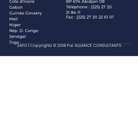
Cote d’Ivoire
BP 674 Abidjan 08
Téléphone : (225) 27 20
Gabon
21 84 11
Guinée Conakry
Fax : (225) 27 20 22 61 01
Mali
Niger
Rép. D. Congo
Sénégal
Togo
SAFO | Copyrights © 2018 Par ALLIANCE CONSULTANTS