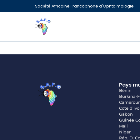
Société Africaine Francophone d'Ophtalmologie
Pays m
Bénin
Burkina-F
Camerou
Cote d’Ivo
Gabon
Guinée C
Mali
Niger
Rép. D. C