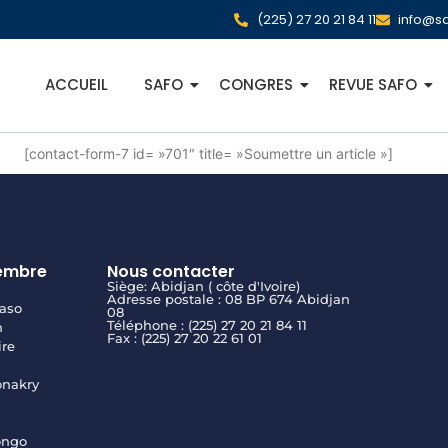
(225) 27 20 21 84 11
info@sa
ACCUEIL
SAFO
CONGRES
REVUE SAFO
[contact-form-7 id= »701″ title= »Soumettre un article »]
embre
Nous contacter
Siège: Abidjan ( côte d'Ivoire)
Adresse postale : 08 BP 674 Abidjan
aso
08
Téléphone : (225) 27 20 21 84 11
n
Fax : (225) 27 20 22 61 01
ire
onakry
ongo