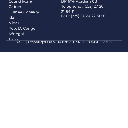
Cote d’Ivoire
BP 674 Abidjan 08
Téléphone : (225) 27 20
Gabon
21 84 11
Guinée Conakry
Fax : (225) 27 20 22 61 01
Mali
Niger
Rép. D. Congo
Sénégal
Togo
SAFO | Copyrights © 2018 Par ALLIANCE CONSULTANTS