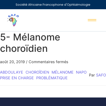
Société Africaine Francophone d'Ophtalmologie
5- Mélanome
choroïdien
août 20, 2019
/
Commentaires fermés
ABDOULAYE
CHOROÏDIEN
MÉLANOME
NAPO
Par
SAFO
PRISE EN CHARGE
PROBLÉMATIQUE