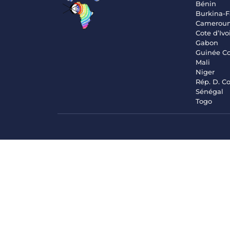
Bénin
Burkina-F
Camerou
Cote d’Ivo
Gabon
Guinée C
Mali
Niger
Rép. D. C
Sénégal
Togo