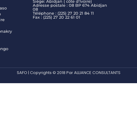
Siège: Abidjan ( côte d'Ivoire)
Adresse postale : 08 BP 674 Abidjan
aso
08
Téléphone : (225) 27 20 21 84 11
n
Fax : (225) 27 20 22 61 01
ire
onakry
ongo
SAFO | Copyrights © 2018 Par ALLIANCE CONSULTANTS